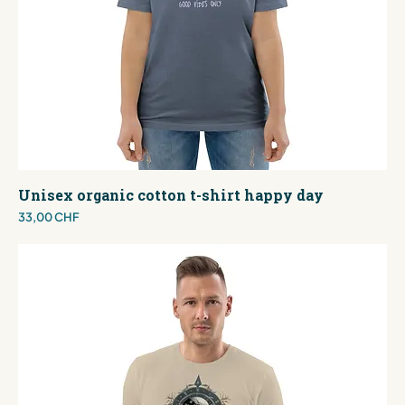
Unisex organic cotton t-shirt happy day
Preis
33,00 CHF