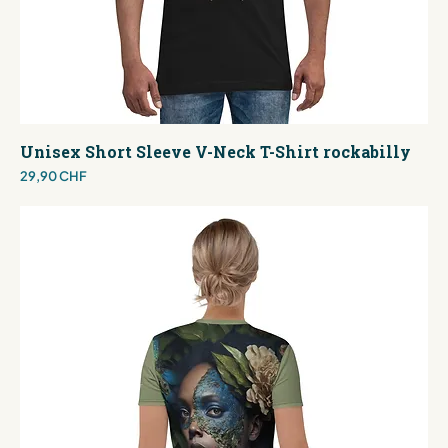
Unisex Short Sleeve V-Neck T-Shirt rockabilly
Preis
29,90 CHF