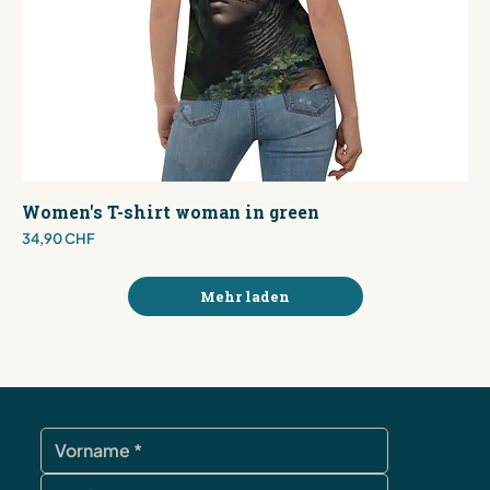
Women's T-shirt woman in green
Preis
34,90 CHF
Mehr laden