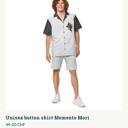
Unisex button shirt Memento Mori
Preis
49,00 CHF