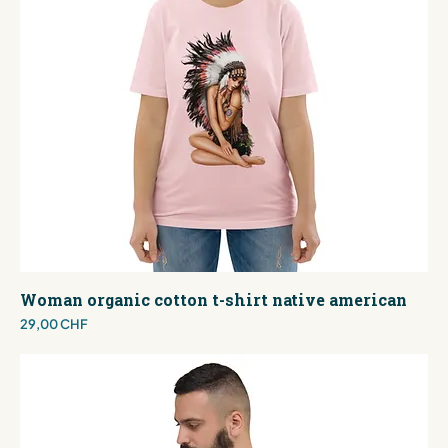
Woman organic cotton t-shirt native american
Preis
29,00 CHF