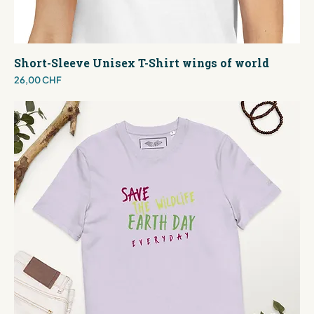
Short-Sleeve Unisex T-Shirt wings of world
Preis
26,00 CHF