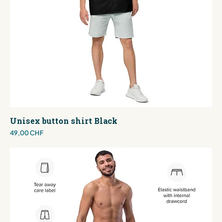
Unisex button shirt Black
Preis
49,00 CHF