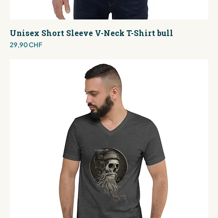
Unisex Short Sleeve V-Neck T-Shirt bull
Preis
29,90 CHF