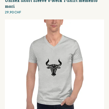
Unisex Short Sleeve V-Neck T-Shirt memento
mori
Preis
29,90 CHF