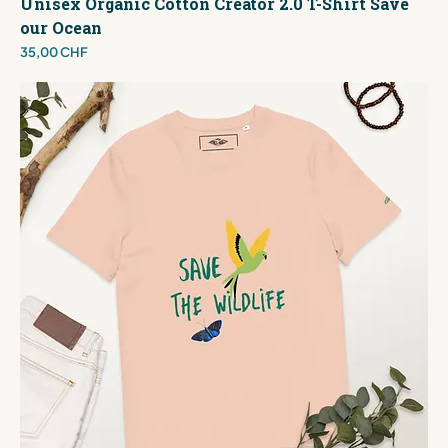
Unisex Organic Cotton Creator 2.0 T-Shirt Save
our Ocean
Preis
35,00 CHF