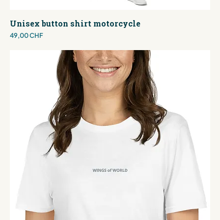
Unisex button shirt motorcycle
Preis
49,00 CHF