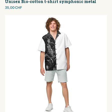
Unisex Bio-cotton t-shirt symphonic metal
Preis
35,00 CHF