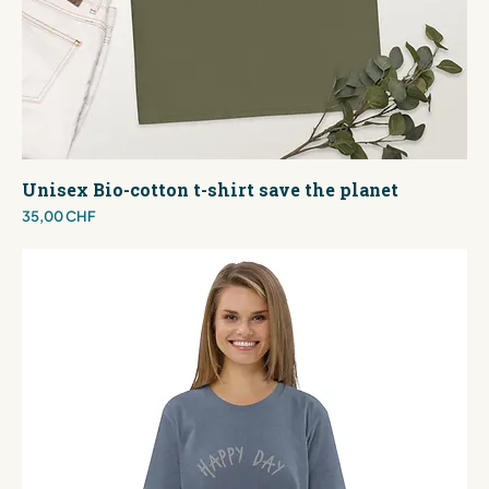
Unisex Bio-cotton t-shirt save the planet
Preis
35,00 CHF