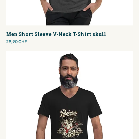
Men Short Sleeve V-Neck T-Shirt skull
Preis
29,90 CHF