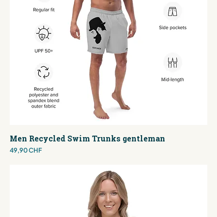
Men Recycled Swim Trunks gentleman
Preis
49,90 CHF