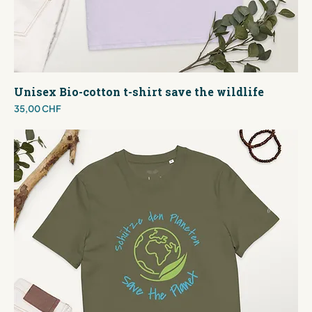
Unisex Bio-cotton t-shirt save the wildlife
Preis
35,00 CHF