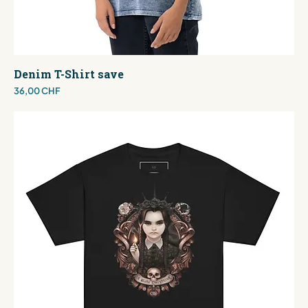
Denim T-Shirt save
Preis
36,00 CHF