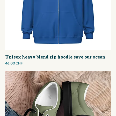
Unisex heavy blend zip hoodie save our ocean
Preis
46,00 CHF