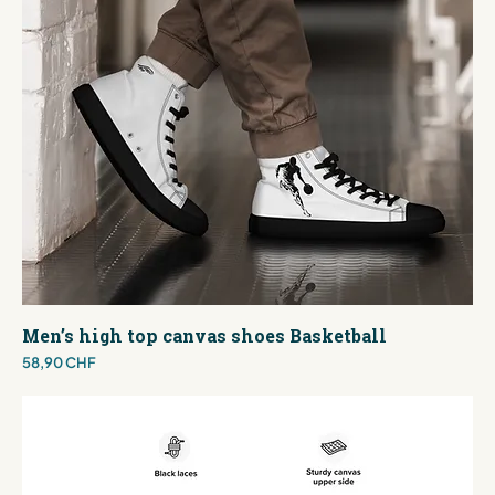
Men’s high top canvas shoes Basketball
Preis
58,90 CHF