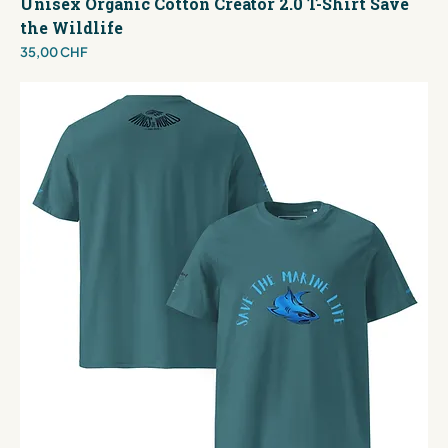
Unisex Organic Cotton Creator 2.0 T-Shirt Save
the Wildlife
Preis
35,00 CHF