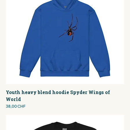
Youth heavy blend hoodie Spyder Wings of
World
Preis
38,00 CHF