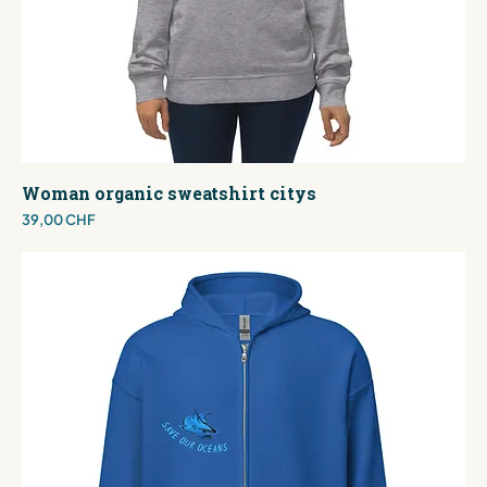
Woman organic sweatshirt citys
Preis
39,00 CHF