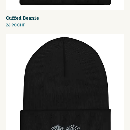
Cuffed Beanie
Preis
26,90 CHF