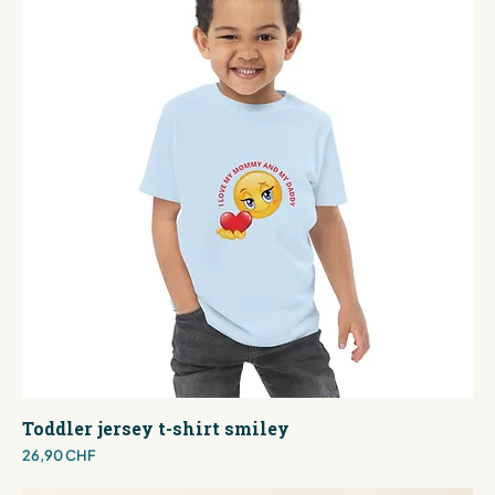
Toddler jersey t-shirt smiley
Preis
26,90 CHF