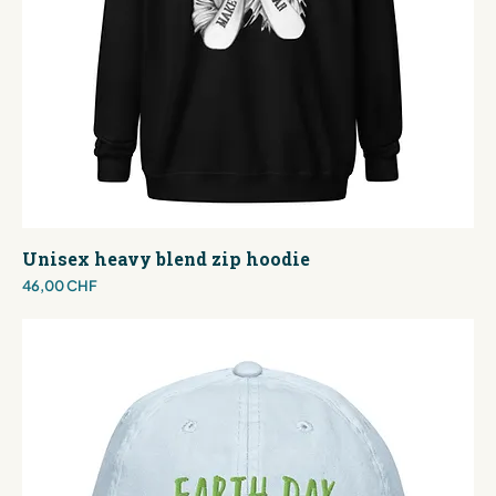
Unisex heavy blend zip hoodie
Preis
46,00 CHF