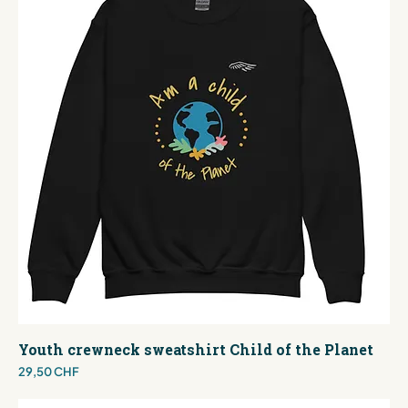
Youth crewneck sweatshirt Child of the Planet
Preis
29,50 CHF