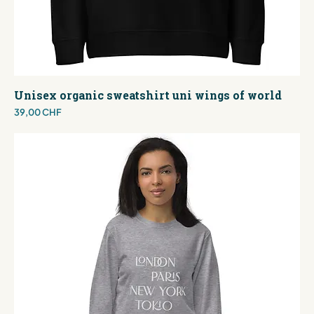
Unisex organic sweatshirt uni wings of world
Preis
39,00 CHF