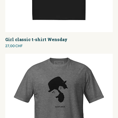
Girl classic t-shirt Wensday
Preis
27,00 CHF