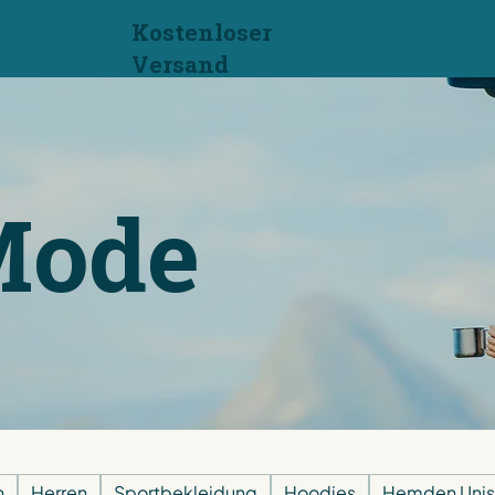
Kostenloser
Versand
Mode
n
Herren
Sportbekleidung
Hoodies
Hemden Unis