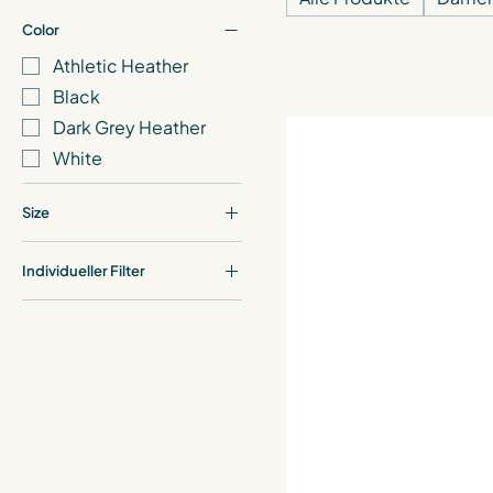
Color
Athletic Heather
Black
Dark Grey Heather
White
Size
2XL
Individueller Filter
L
Herren
M
S
XL
XS