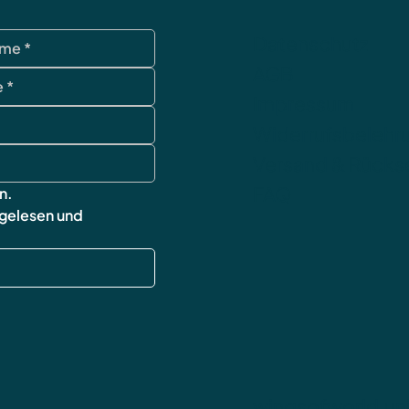
Datenschutz
AGB
Impressum
Widerrufsbelehr
Versand & Rück
FAQ
n.
 gelesen und 
wingsofworld.un