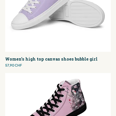
Women’s high top canvas shoes bubble girl
Preis
57,90 CHF