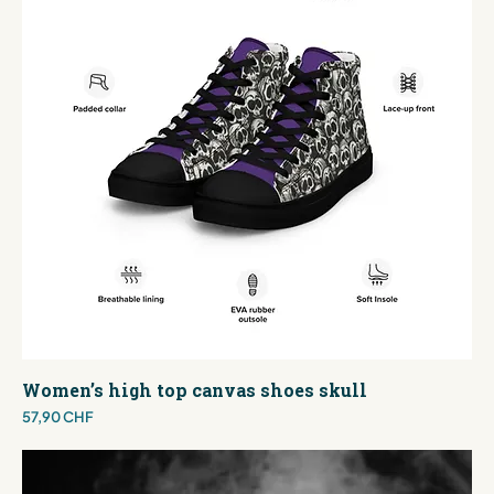
Women’s high top canvas shoes skull
Preis
57,90 CHF