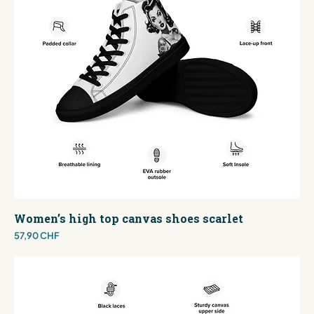
Women’s high top canvas shoes scarlet
Preis
57,90 CHF