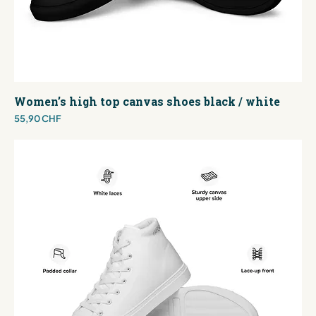
Women’s high top canvas shoes black / white
Preis
55,90 CHF