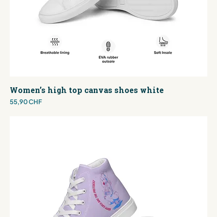
Women’s high top canvas shoes white
Preis
55,90 CHF