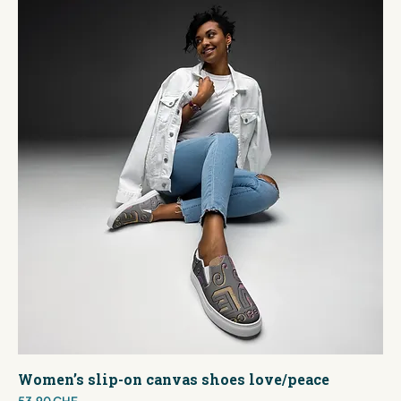
Women’s slip-on canvas shoes love/peace
Preis
53,90 CHF