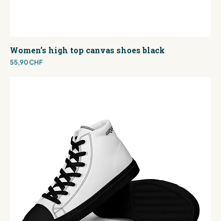
Women’s high top canvas shoes black
Preis
55,90 CHF