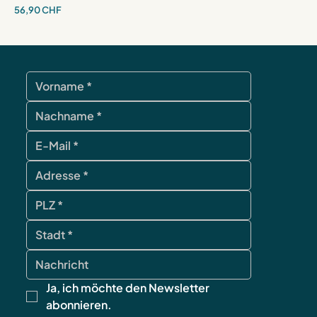
Preis
56,90 CHF
Ja, ich möchte den Newsletter 
abonnieren.