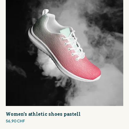
Women’s athletic shoes pastell
Preis
56,90 CHF