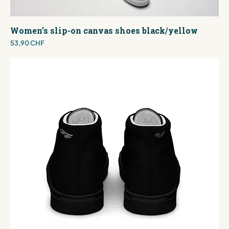
Women’s slip-on canvas shoes black/yellow
Preis
53,90 CHF