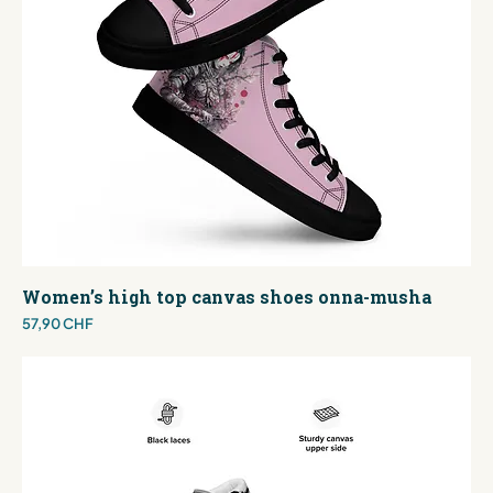
Women’s high top canvas shoes onna-musha
Preis
57,90 CHF