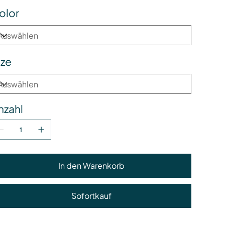
olor
ize
nzahl
In den Warenkorb
Sofortkauf