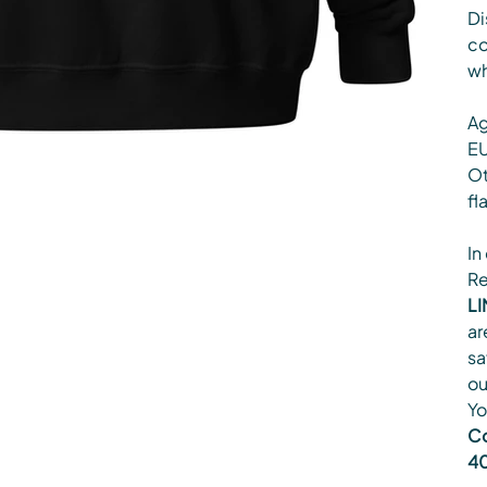
Di
co
wh
Ag
EU
Ot
fl
In
Re
LI
ar
sa
ou
Yo
Co
40