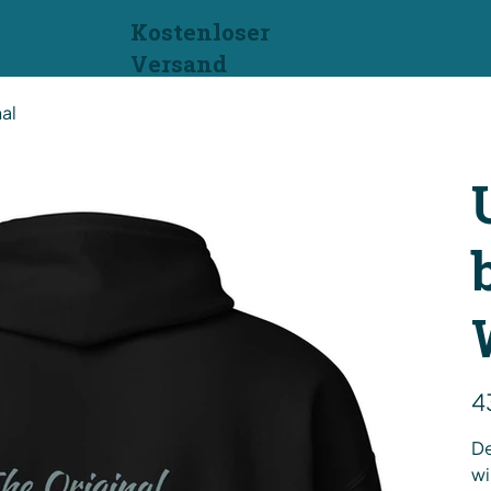
Kostenloser
Versand
al
Prei
4
De
wi