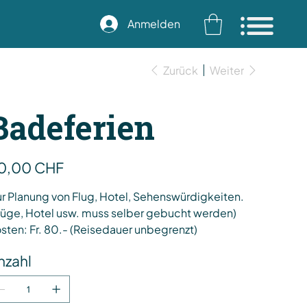
Anmelden
Zurück
Weiter
Badeferien
s
0,00 CHF
r Planung von Flug, Hotel, Sehenswürdigkeiten.
lüge, Hotel usw. muss selber gebucht werden)
sten: Fr. 80.- (Reisedauer unbegrenzt)
nzahl