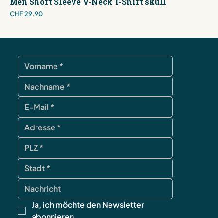
Men Short Sleeve V-Neck T-Shirt skull
Price
CHF 29.90
contact
Ja, ich möchte den Newsletter 
abonnieren.