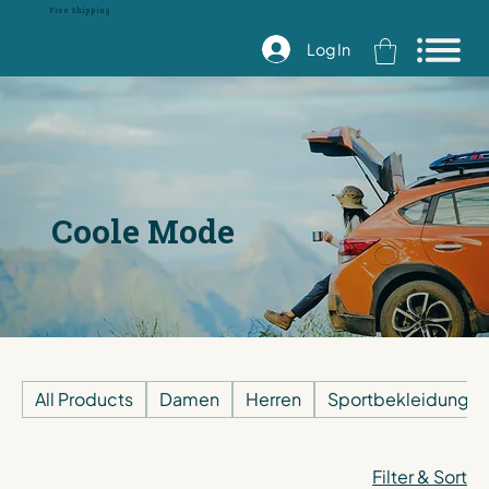
Free Shipping
Log In
Coole Mode
All Products
Damen
Herren
Sportbekleidung
Filter & Sort