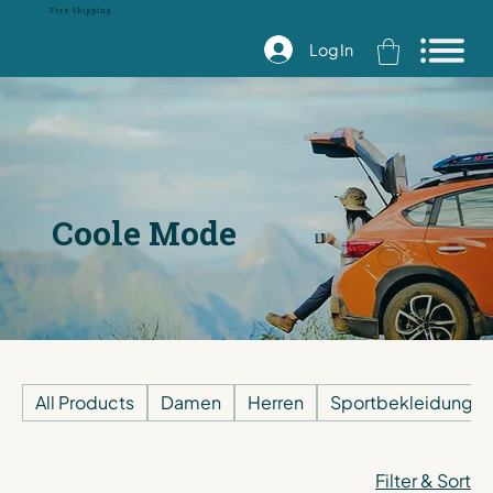
Free Shipping
Log In
Coole Mode
All Products
Damen
Herren
Sportbekleidung
Filter & Sort