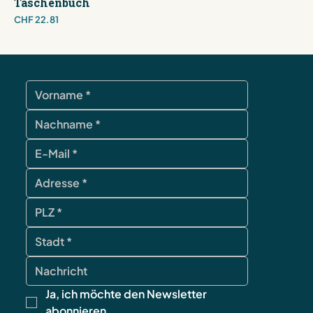
Taschenbuch
Price
CHF 22.81
contact
Ja, ich möchte den Newsletter 
abonnieren.